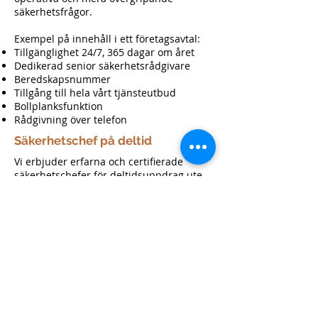
säkerhetsfrågor.
Exempel på innehåll i ett företagsavtal:
Tillgänglighet 24/7, 365 dagar om året
Dedikerad senior säkerhetsrådgivare
Beredskapsnummer
Tillgång till hela vårt tjänsteutbud
Bollplanksfunktion
Rådgivning över telefon
Säkerhetschef på deltid
Vi erbjuder erfarna och certifierade
säkerhetschefer för deltidsuppdrag ute
hos kunder. Ett deltidsuppdrag kan bestå
av allt mellan någon timma i veckan till
flera dagar, allt beroende på kundens
behov och önskemål.
Teknikstöd
Vi erbjuder stöd till chefer och
beslutsfattare vid utveckling / investering
av tekniska lösningar.