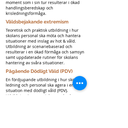
moment som i sin tur resulterar i ökad
handlingsberedskap och
krisledningsförmåga.
Våldsbejakande extremism
Teoretisk och praktisk utbildning i hur
skolans personal ska möta och hantera
situationer med inslag av hot & våld.
Utbildning är scenariebaserad och
resulterar i en ökad förmåga och samsyn
samt uppdaterade rutiner för skolans
hantering av svåra situationer.
Pågående Dödligt Våld (PDV)
En fördjupande utbildning i hur skolans
ledning och personal ska agera i en
situation med dödligt våld (PDV).
Utbildning är scenariebaserad och
resulterar i en ökad förmåga och samsyn
samt uppdaterade rutiner för skolans
hantering av PDV-situationer.
Utbildningen ger en ökad kunskap om
våldsbejakande extremism. De